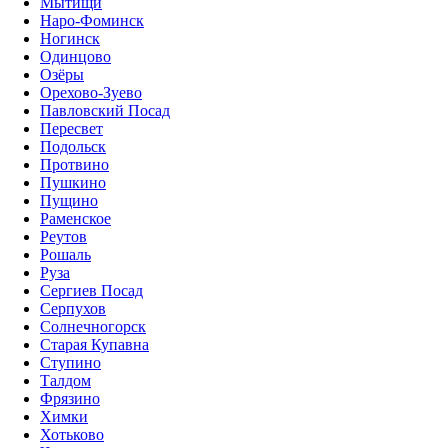
Мытищи
Наро-Фоминск
Ногинск
Одинцово
Озёры
Орехово-Зуево
Павловский Посад
Пересвет
Подольск
Протвино
Пушкино
Пущино
Раменское
Реутов
Рошаль
Руза
Сергиев Посад
Серпухов
Солнечногорск
Старая Купавна
Ступино
Талдом
Фрязино
Химки
Хотьково