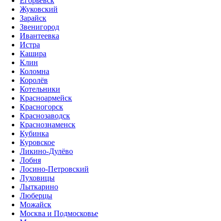
Егорьевск
Жуковский
Зарайск
Звенигород
Ивантеевка
Истра
Кашира
Клин
Коломна
Королёв
Котельники
Красноармейск
Красногорск
Краснозаводск
Краснознаменск
Кубинка
Куровское
Ликино-Дулёво
Лобня
Лосино-Петровский
Луховицы
Лыткарино
Люберцы
Можайск
Москва и Подмосковье